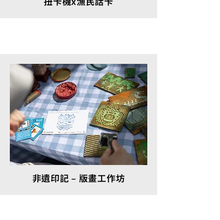
扭卡機x漁民話卡
非遺印記 – 版畫工作坊