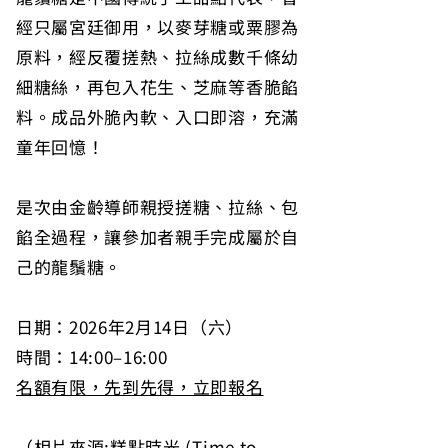
經只屬宮廷御用，以麥芽糖或粟膠為
原料，經反覆搓熱、拉絲成數千條幼
細糖絲，再包入花生、芝麻等香脆餡
料。成品外脆內軟、入口即溶，充滿
童年回憶！
是次由金齡導師親授搓糖、拉絲、包
餡全過程，讓參加者親手完成屬於自
己的龍鬚糖。
日期：2026年2月14日（六）
時間：14:00–16:00
名額有限，先到先得，立即報名
（相片來源:糕點時光 (Time to