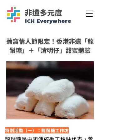
非遺多元度
ICH Everywhere
蒲窩情人節限定！香港非遺「龍
鬚糖」＋「清明仔」甜蜜體驗
特別活動（一）：龍鬚糖工作坊
龍鬚糖是中國傳統手工甜點代表，曾