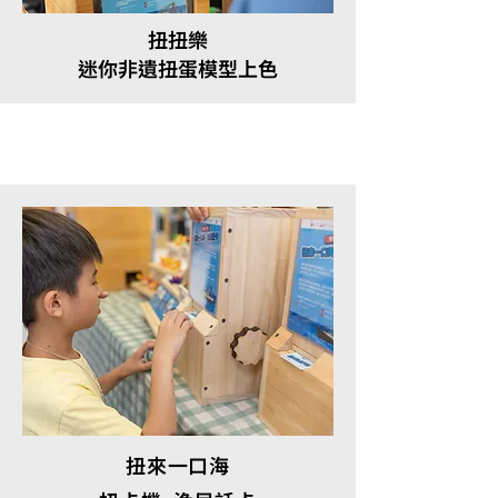
扭扭樂
迷你非遺扭蛋模型上色
扭來一口海